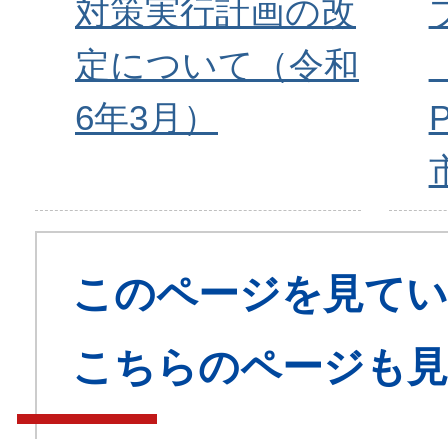
対策実行計画の改
定について（令和
（
6年3月）
このページを見てい
こちらのページも