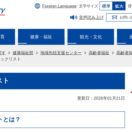
Foreign Language
文字サイズ
背
音声読み上げ
お問い
教育
健康・福祉
観光・文化
探す
健康福祉部
地域包括支援センター
高齢者福祉
高齢者
ェックリスト
スト
更新日：2026年01月21日
トとは？