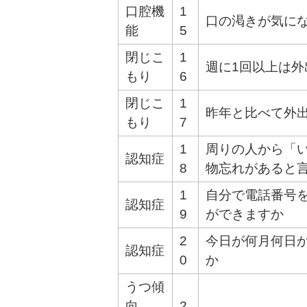
口腔機
1
口の渇きが気に
能
5
閉じこ
1
週に1回以上は外
もり
6
閉じこ
1
昨年と比べて外
もり
7
1
周りの人から「
認知症
8
物忘れがあると
1
自分で電話番号
認知症
9
ができますか
2
今日が何月何日
認知症
0
か
うつ傾
向
2