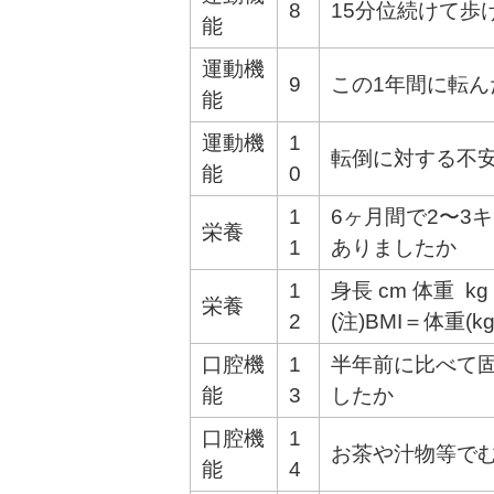
8
15分位続けて歩
能
運動機
9
この1年間に転
能
運動機
1
転倒に対する不
能
0
1
6ヶ月間で2〜3
栄養
1
ありましたか
1
身長 cm 体重 kg (
栄養
2
(注)BMI＝体重(kg
口腔機
1
半年前に比べて
能
3
したか
口腔機
1
お茶や汁物等で
能
4