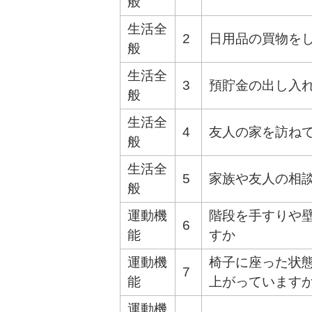
般
生活全
2
日用品の買物を
般
生活全
3
預貯金の出し入
般
生活全
4
友人の家を訪ね
般
生活全
5
家族や友人の相
般
運動機
階段を手すりや
6
能
すか
運動機
椅子に座った状
7
能
上がっています
運動機