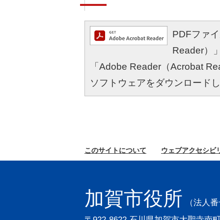
PDFファイル
Reade
「Adobe Reader（Acro
ソフトウェアをダウンロード
このサイトに
ついて
ウェブ
アクセシビ
加賀市役所
（法人番号2
〒922-8622 石川県加賀市大聖寺南