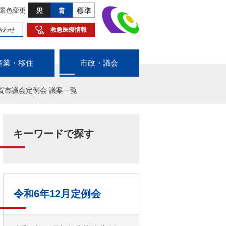
景色変更
合わせ
救急医療情報
産業・移住
市政・議会
加賀市議会定例会 議案一覧
キーワードで探す
令和6年12月定例会