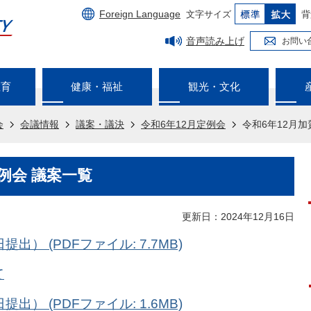
Foreign Language
文字サイズ
背
音声読み上げ
お問い
教育
健康・福祉
観光・文化
会
会議情報
議案・議決
令和6年12月定例会
令和6年12月
例会 議案一覧
更新日：2024年12月16日
出） (PDFファイル: 7.7MB)
て
出） (PDFファイル: 1.6MB)