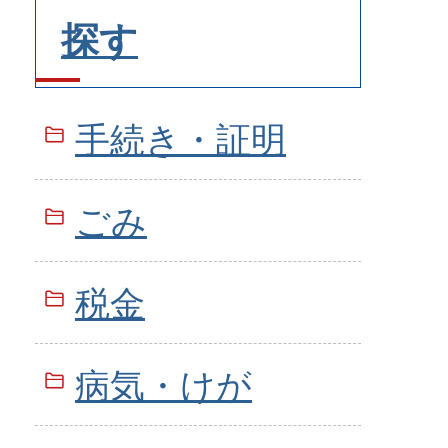
探す
手続き・証明
ごみ
税金
病気・けが