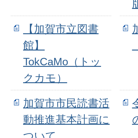
【加賀市立図書
館】
TokCaMo（トッ
クカモ）
加賀市市民読書活
動推進基本計画に
ついて