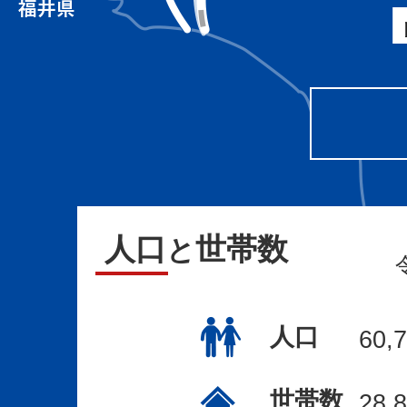
山
津
温
泉
（最
寄
り
は
人口
世帯数
と
動
橋
人口
60,
駅）、
山
世帯数
28,