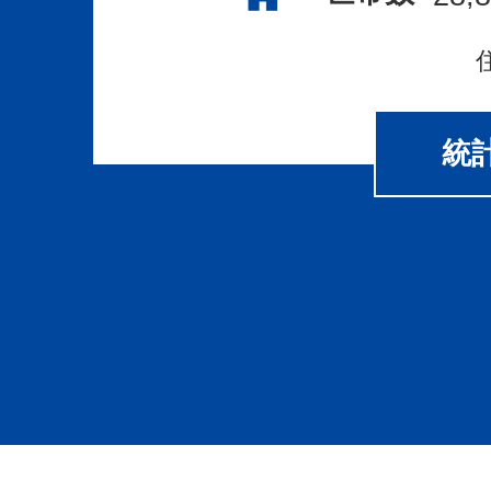
代
温
泉
と
統
山
中
温
泉
（最
寄
り
は
加