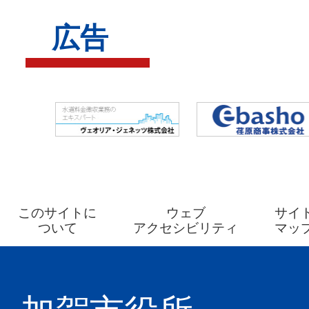
賀
広告
温
泉
駅・
大
聖
寺
駅）、
加
このサイトに
ウェブ
サイ
ついて
アクセシビリティ
マッ
賀
イ
ン