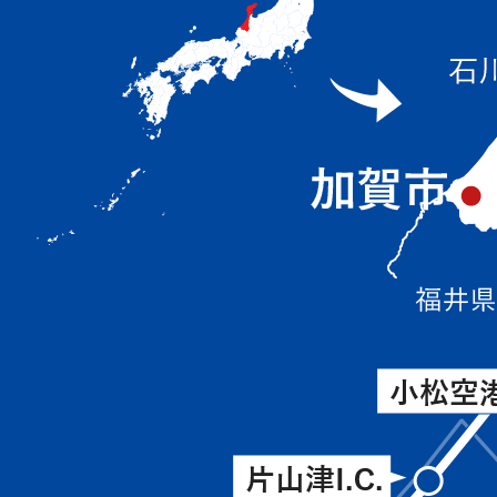
位
置
を
表
し
て
い
る
画
北
像、
側
石
か
川
ら
県