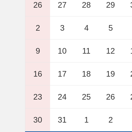
地域おこし協力隊【チャレン
26
27
28
29
ついて
2
3
4
5
2026年08月02日
加賀温泉駅前広場完成イベン
9
10
11
12
2026年07月31日
政務活動費
16
17
18
19
23
24
25
26
30
31
1
2