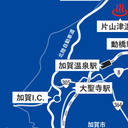
小
の
松
南
空
（海
港、
側）
片
に
山
位
津
置
イ
し
ン
て
タ
い
ー、
る。
片