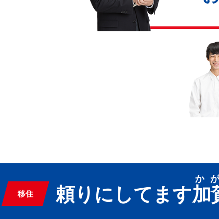
か
頼りにしてます
加
移住