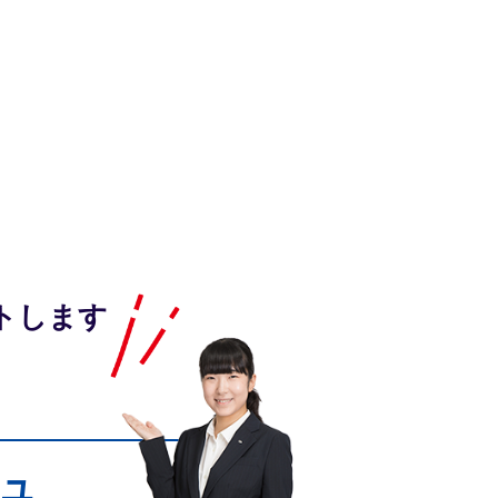
トします
ュ