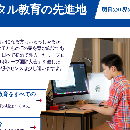
タル教育の先進地
明日のIT
笑いになる方もいらっしゃるかも
子どものITの芽を育む施設であ
を日本で初めて導入したり、プロ
ロボレーブ国際大会」を催した
発想やセンスは少し違いますよ。
教育をすべての
育の場はたくさん
育