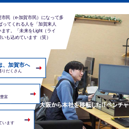
市民（e-加賀市民）になって多
ばってくれる人を「加賀来人
す。「未来をLight（ライ
願いも込めています（笑）
は、加賀市へ
盛りだくさん
豊富
ています