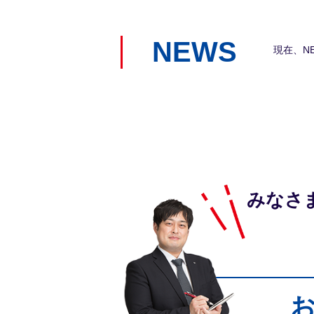
NEWS
現在、N
みなさ