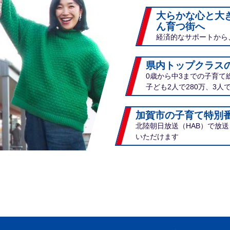
大らかな心と大
ん育つ街へ
経済的なサポートから
県内トップクラス
0歳から中3までの子育て
子ども2人で280万、3人で
加賀市の子育て特別
北陸朝日放送（HAB）で放
いただけます