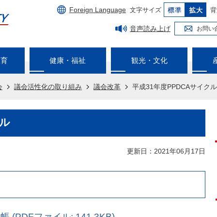
Foreign Language
文字サイズ
背
音声読み上げ
お問い
教育
健康・福祉
観光・文化
会
議会活性化の取り組み
議会改革
平成31年度PPDCAサイクル
クル
更新日：2021年06月17日
(PDFファイル: 141.3KB)