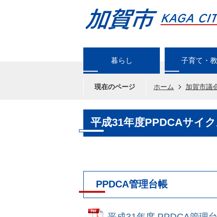
暮らし
子育て・
現在のページ
ホーム
加賀市議
平成31年度PPDCAサイ
PPDCA管理台帳
平成31年度 PPDCA管理台帳 