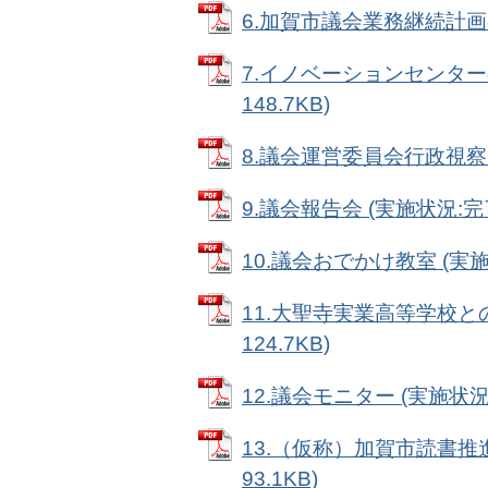
6.加賀市議会業務継続計画の策定
7.イノベーションセンターの
148.7KB)
8.議会運営委員会行政視察 (実
9.議会報告会 (実施状況:完了)
10.議会おでかけ教室 (実施状
11.大聖寺実業高等学校との
124.7KB)
12.議会モニター (実施状況:完
13.（仮称）加賀市読書推進
93.1KB)