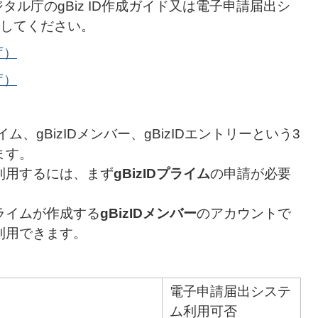
デジタル庁のgBiz ID作成ガイド又は電子申請届出シ
してください。
庁）
庁）
プライム、gBizIDメンバー、gBizIDエントリーという3
ます。
利用するには、まず
gBizID
プライム
の申請が必要
プライムが作成する
gBizID
メンバー
のアカウントで
利用できます。
電子申請届出システ
ム利用可否