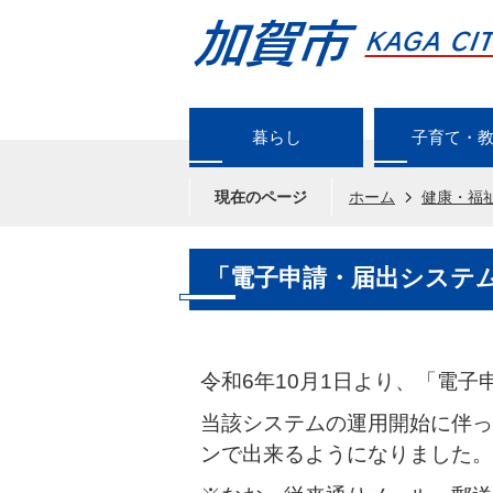
暮らし
子育て・
現在のページ
ホーム
健康・福
「電子申請・届出システ
令和6年10月1日より、「電
当該システムの運用開始に伴っ
ンで出来るようになりました。