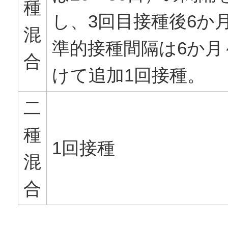
種
し、3回目接種後6か
混
準的接種間隔は6か月
合
けて追加1回接種。
二
種
1回接種
混
合