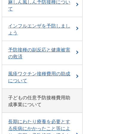
麻しん風しん予防接種につい
て
インフルエンザを予防しまし
ょう
予防接種の副反応と健康被害
の救済
風疹ワクチン接種費用の助成
について
子どもの任意予防接種費用助
成事業について
長期にわたり療養を必要とす
る疾病にかかったこと等によ