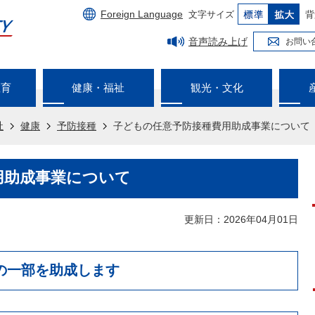
Foreign Language
文字サイズ
背
音声読み上げ
お問い
教育
健康・福祉
観光・文化
祉
健康
予防接種
子どもの任意予防接種費用助成事業について
用助成事業について
更新日：2026年04月01日
の一部を助成します