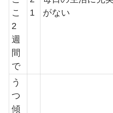
こ
1
がない
2
週
間
で
う
つ
傾