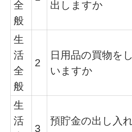
全
出しますか
般
生
活
日用品の買物を
2
全
いますか
般
生
活
預貯金の出し入
3