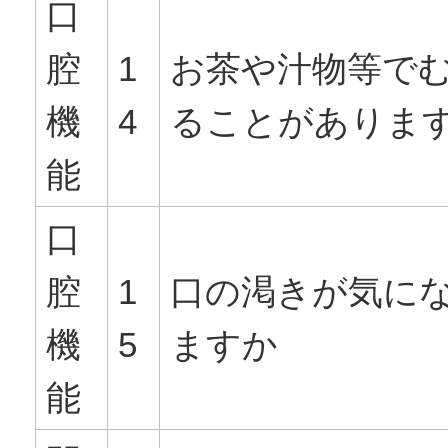
口
腔
1
お茶や汁物等で
機
4
ることがありま
能
口
腔
1
口の渇きが気に
機
5
ますか
能