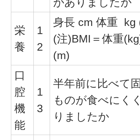
がありましたか
身長 cm 体重 kg (
栄
1
(注)BMI＝体重(k
養
2
(m)
口
半年前に比べて
腔
1
ものが食べにく
機
3
りましたか
能