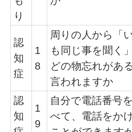
も
か
り
周りの人から「
認
1
も同じ事を聞く
知
8
どの物忘れがあ
症
言われますか
認
自分で電話番号
1
知
べて、電話をか
9
症
ことができます