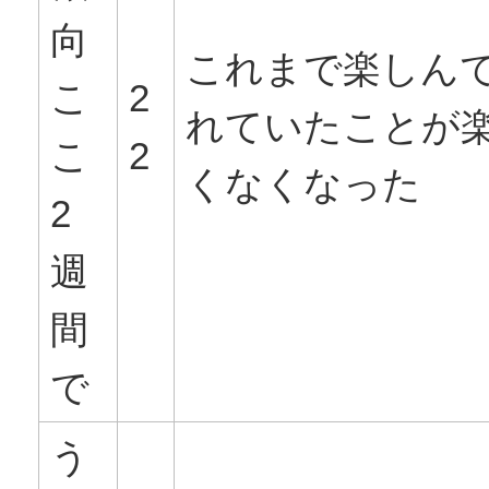
向
これまで楽しん
こ
2
れていたことが
こ
2
くなくなった
2
週
間
で
う