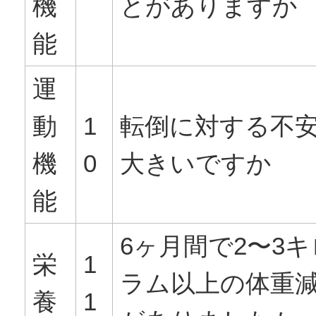
機
とがありますか
能
運
動
1
転倒に対する不
機
0
大きいですか
能
6ヶ月間で2〜3
栄
1
ラム以上の体重
養
1