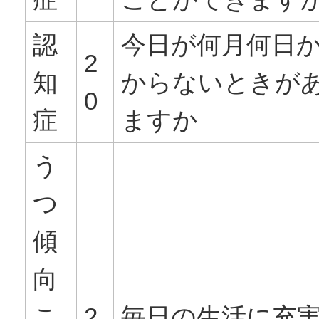
認
今日が何月何日
2
知
からないときが
0
症
ますか
う
つ
傾
向
こ
2
毎日の生活に充