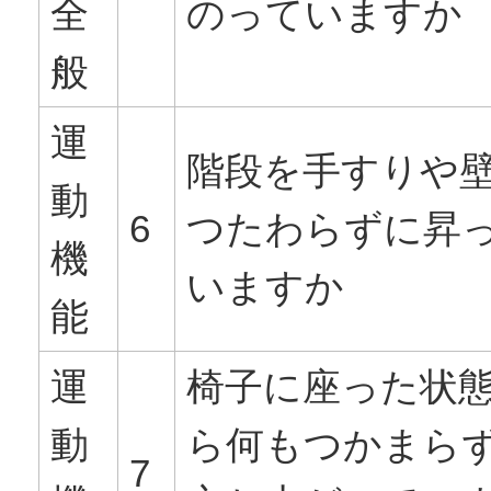
全
のっていますか
般
運
階段を手すりや
動
6
つたわらずに昇
機
いますか
能
運
椅子に座った状
動
ら何もつかまら
7