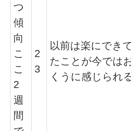
つ
傾
向
以前は楽にでき
こ
2
たことが今では
こ
3
くうに感じられ
2
週
間
で