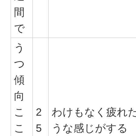
間
で
う
つ
傾
向
こ
2
わけもなく疲れ
こ
5
うな感じがする