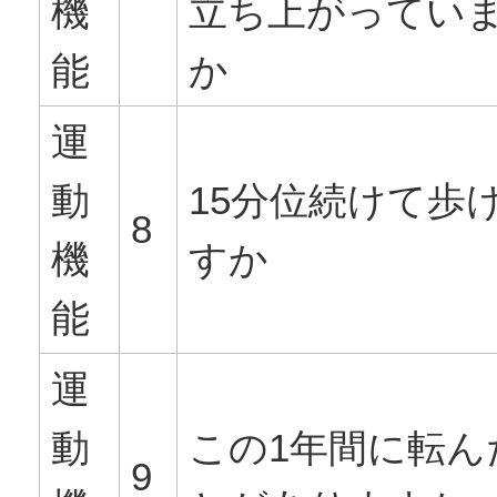
機
立ち上がってい
能
か
運
動
15分位続けて歩
8
機
すか
能
運
動
この1年間に転ん
9