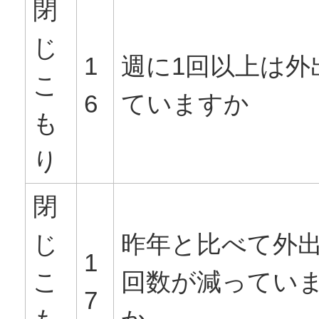
閉
じ
1
週に1回以上は外
こ
6
ていますか
も
り
閉
じ
昨年と比べて外
1
こ
回数が減ってい
7