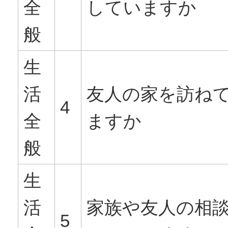
全
していますか
般
生
活
友人の家を訪ね
4
全
ますか
般
生
活
家族や友人の相
5