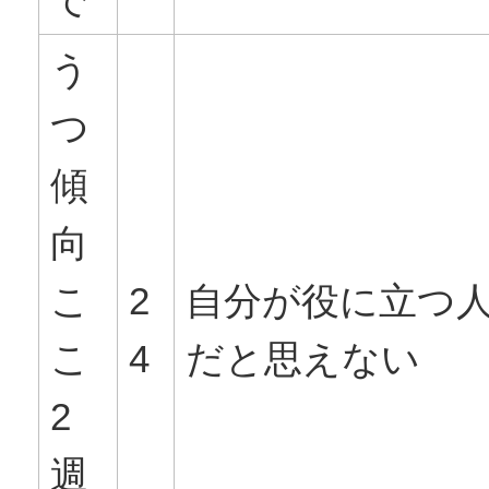
う
つ
傾
向
こ
2
自分が役に立つ
こ
4
だと思えない
2
週