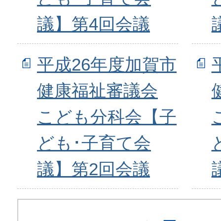
議】第4回会議
平成26年度加賀市
健康福祉審議会
こども分科会【子
ども･子育て会
議】第2回会議