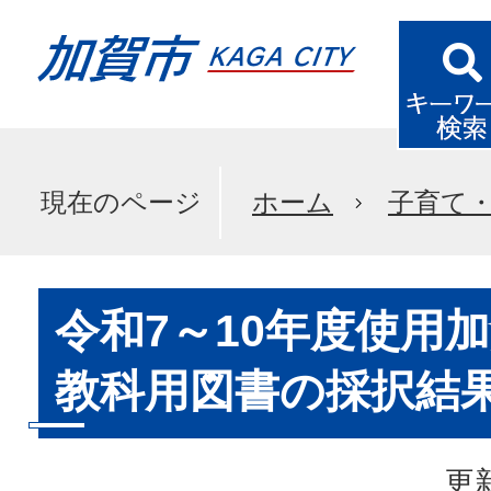
現在のページ
ホーム
子育て
令和7～10年度使用
教科用図書の採択結
更新