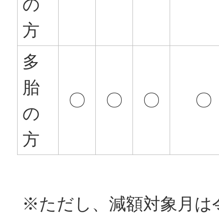
の
方
多
胎
〇
〇
〇
〇
の
方
※ただし、減額対象月は