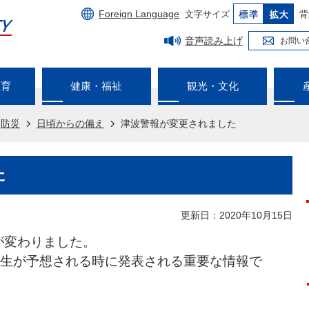
Foreign Language
文字サイズ
背
音声読み上げ
お問い
教育
健康・福祉
観光・文化
防災
日頃からの備え
津波警報が変更されました
た
更新日：2020年10月15日
が変わりました。
生が予想される時に発表される重要な情報で