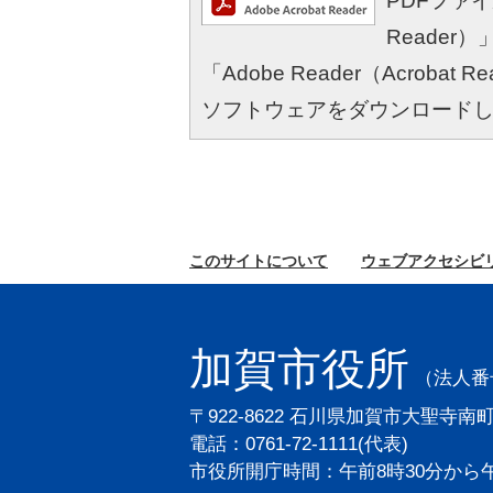
PDFファイル
Reade
「Adobe Reader（Acro
ソフトウェアをダウンロード
このサイトに
ついて
ウェブ
アクセシビ
加賀市役所
（法人番号2
〒922-8622 石川県加賀市大聖寺南
電話：0761-72-1111(代表)
市役所開庁時間：午前8時30分から午