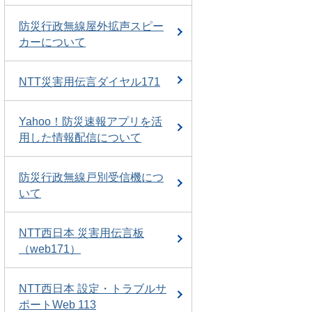
防災行政無線屋外拡声スピー
カーについて
NTT災害用伝言ダイヤル171
Yahoo！防災速報アプリを活
用した情報配信について
防災行政無線戸別受信機につ
いて
NTT西日本 災害用伝言板
（web171）
NTT西日本 設定・トラブルサ
ポートWeb 113