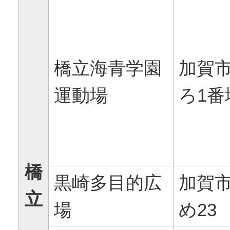
橋立海青学園
加賀
運動場
ろ1番
橋
黒崎多目的広
加賀
立
場
め23