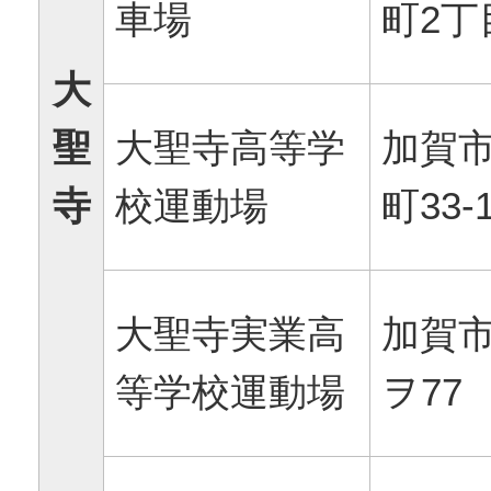
車場
町2丁目
大
聖
大聖寺高等学
加賀
寺
校運動場
町33-
大聖寺実業高
加賀
等学校運動場
ヲ77