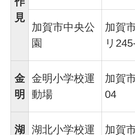
作
見
加賀市中央公
加賀
園
リ245
金
金明小学校運
加賀市
明
動場
04
湖
湖北小学校運
加賀