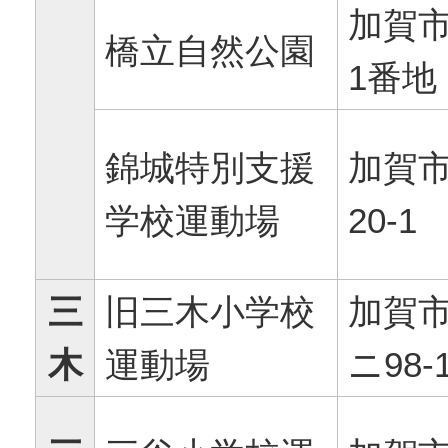
加賀
橋立自然公園
1番地
錦城特別支援
加賀市
学校運動場
20-1
三
旧三木小学校
加賀
木
運動場
ニ98-