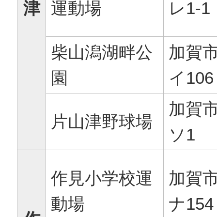
津
運動場
レ1-1
柴山潟湖畔公
加賀
園
イ106
加賀
片山津野球場
ソ1
作見小学校運
加賀
動場
ナ154