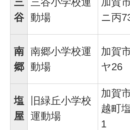
三
三谷小学校運
加賀
谷
動場
ニ丙7
南
南郷小学校運
加賀
郷
動場
ヤ26
加賀
塩
旧緑丘小学校
越町塩
屋
運動場
1