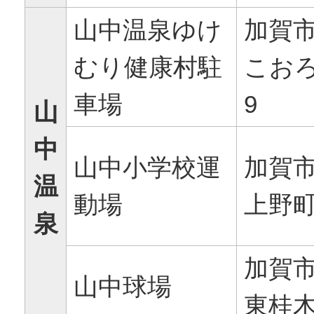
山中温泉ゆけ
加賀
むり健康村駐
こお
車場
9
山
中
山中小学校運
加賀
温
動場
上野町
泉
加賀
山中球場
東桂木