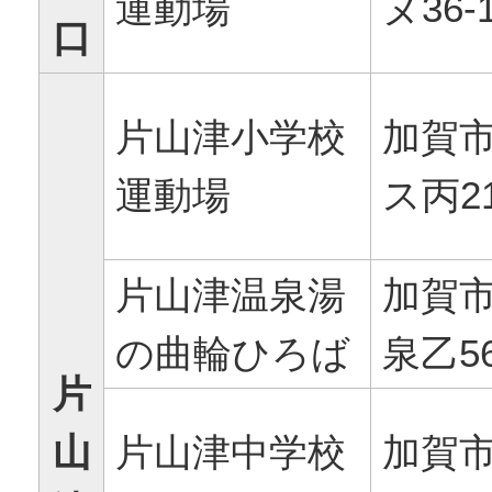
運動場
ヌ36-
口
片山津小学校
加賀
運動場
ス丙2
片山津温泉湯
加賀
の曲輪ひろば
泉乙56
片
山
片山津中学校
加賀