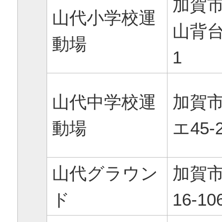
加賀
山代小学校運
山背台
動場
1
山代中学校運
加賀
動場
エ45-
山代グラウン
加賀
ド
16-10