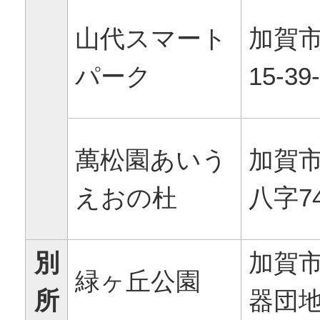
山代スマート
加賀
パーク
15-39
萬松園あいう
加賀
えおの杜
八字7
別
加賀
緑ヶ丘公園
所
器団地