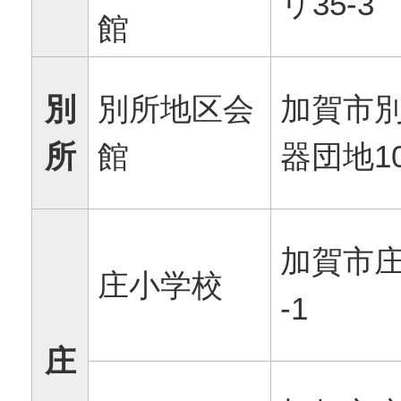
リ35-3
館
別
別所地区会
加賀市
所
館
器団地1
加賀市庄
庄小学校
-1
庄