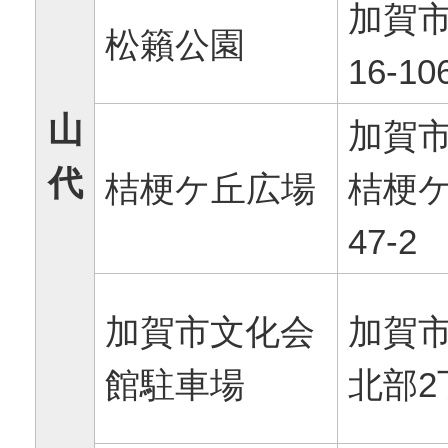
加賀
松籟公園
16-10
山
加賀
代
桔梗ケ丘広場
桔梗ケ
47-2
加賀市文化会
加賀
館駐車場
北部2