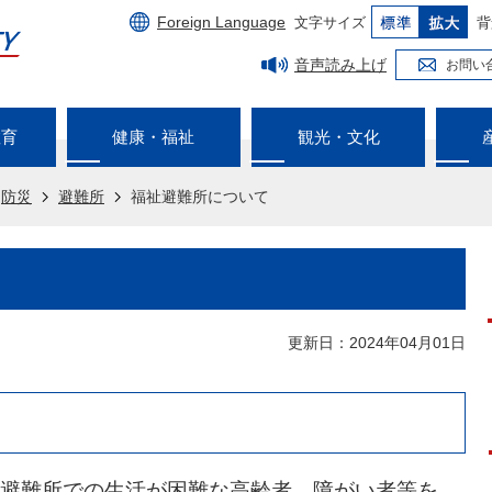
Foreign Language
文字サイズ
背
音声読み上げ
お問い
教育
健康・福祉
観光・文化
防災
避難所
福祉避難所について
更新日：2024年04月01日
避難所での生活が困難な高齢者、障がい者等を