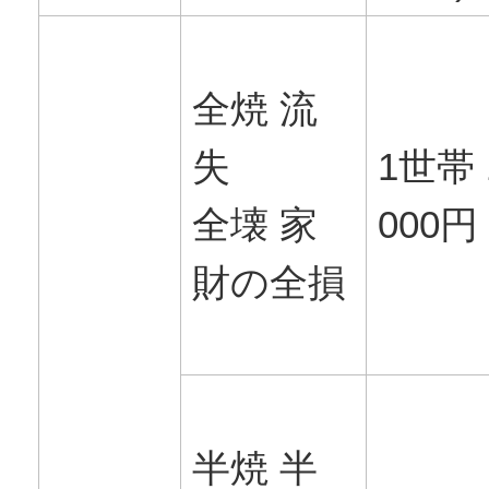
全焼 流
失
1世帯 
全壊 家
000円
財の全損
半焼 半