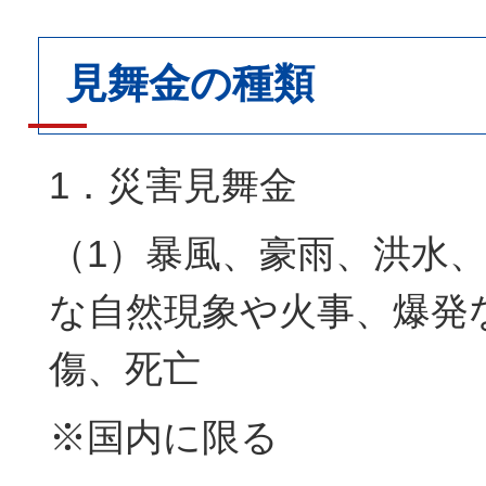
見舞金の種類
1．災害見舞金
（1）暴風、豪雨、洪水
な自然現象や火事、爆発
傷、死亡
※国内に限る