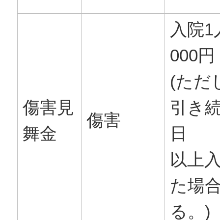
入院1人
000円
(ただ
傷害見
引き続
傷害
舞金
日
以上
た場
る。)