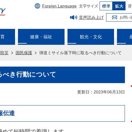
Foreign Language
文字サイズ
背
音声読み上げ
お問い
教育
健康・福祉
観光・文化
防災
国民保護
弾道ミサイル落下時に取るべき行動について
るべき行動について
更新日：2023年06月13日
報伝達
極めて短時間で着弾します。