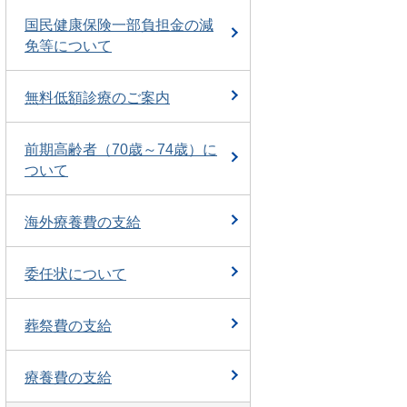
国民健康保険一部負担金の減
免等について
無料低額診療のご案内
前期高齢者（70歳～74歳）に
ついて
海外療養費の支給
委任状について
葬祭費の支給
療養費の支給