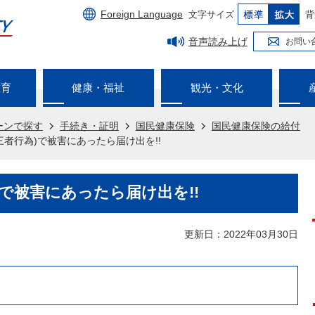
Foreign Language
文字サイズ
背
音声読み上げ
お問い
教育
健康・福祉
観光・文化
ーンで探す
手続き・証明
国民健康保険
国民健康保険の給付
三者行為)で被害にあったら届け出を!!
)で被害にあったら届け出を!!
更新日：2022年03月30日