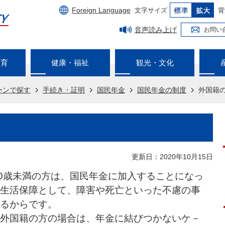
Foreign Language
文字サイズ
背
音声読み上げ
お問い
教育
健康・福祉
観光・文化
ーンで探す
手続き・証明
国民年金
国民年金の制度
外国籍
更新日：2020年10月15日
60歳未満の方は、国民年金に加入することになっ
生活保障として、障害や死亡といった不慮の事
るからです。
外国籍の方の場合は、年金に結びつかないケ－