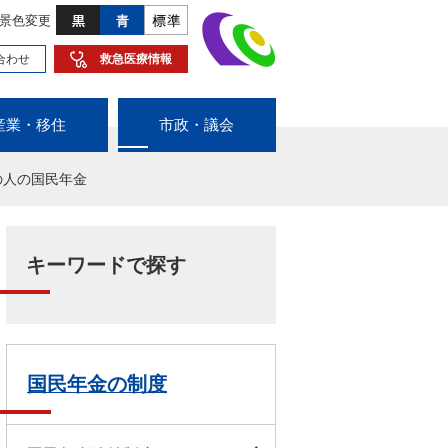
景色変更
合わせ
救急医療情報
産業・移住
市政・議会
の人の国民年金
キーワードで探す
国民年金の制度