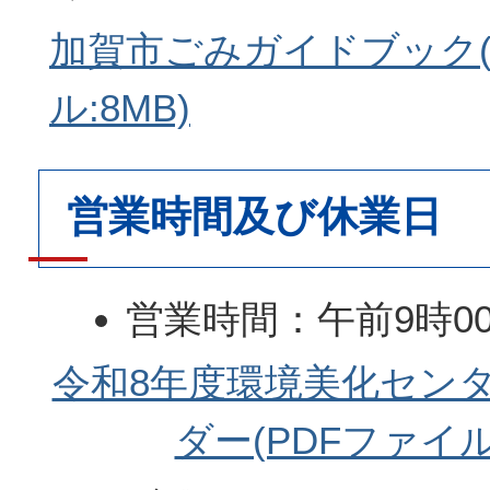
加賀市ごみガイドブック(
ル:8MB)
営業時間及び休業日
営業時間：午前9時00
分
令和8年度環境美化セン
休業日：水曜日、祝日
ダー(PDFファイル:6