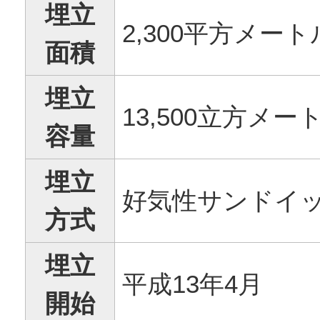
埋立
2,300平方メート
面積
埋立
13,500立方メー
容量
埋立
好気性サンドイ
方式
埋立
平成13年4月
開始