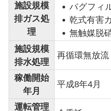
施設規模
バグフィ
排ガス処
乾式有害
理
無触媒脱
施設規模
再循環無放流
排水処理
稼働開始
平成8年4月
年月
運転管理