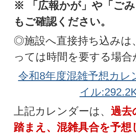
日、8月15日、年末
※ 「広報かが」や「ご
（機器点検日等）
もご確認ください。
◎施設へ直接持ち込みは
っては時間を要する場合
令和8年度混雑予想カレン
イル:292.2K
上記カレンダーは、
過去
踏まえ、混雑具合を予想