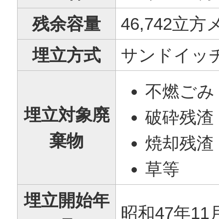
残余容量
46,742立
埋立方式
サンドイッ
不燃ごみ
埋立対象廃
破砕残渣
棄物
焼却残渣
草等
埋立開始年
昭和47年11