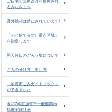
ご自宅で医療器具を使用され
るみなさまへ
野外焼却は禁止されています!
「ポイ捨て等防止重点区域」
を指定します
悪天候日のごみ収集について
ごみの分け方、出し方
「加賀市ごみガイドブック」
ができました
令和7年度加賀市一般廃棄物
処理実施計画