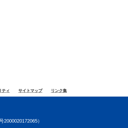
リティ
サイト
マップ
リンク集
000020172065）