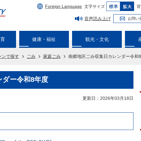
Foreign Language
文字サイズ
背
音声読み上げ
お問い
教育
健康・福祉
観光・文化
ーンで探す
ごみ
家庭ごみ
南郷地区ごみ収集日カレンダー令和
ンダー令和8年度
更新日：2026年03月18日