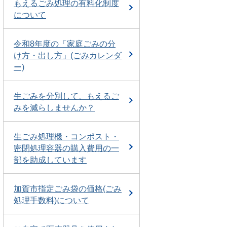
もえるごみ処理の有料化制度
について
令和8年度の「家庭ごみの分
け方・出し方」(ごみカレンダ
ー)
生ごみを分別して、もえるご
みを減らしませんか？
生ごみ処理機・コンポスト・
密閉処理容器の購入費用の一
部を助成しています
加賀市指定ごみ袋の価格(ごみ
処理手数料)について