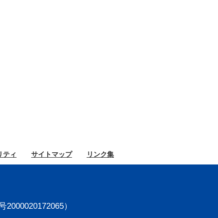
リティ
サイト
マップ
リンク集
000020172065）