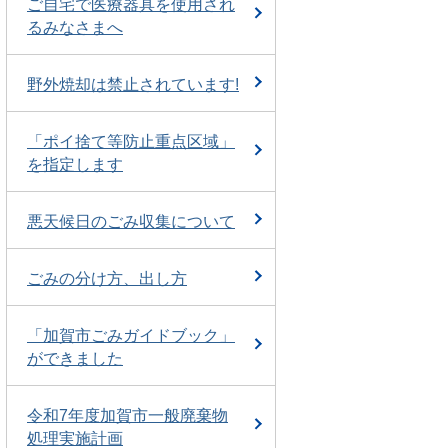
ご自宅で医療器具を使用され
るみなさまへ
野外焼却は禁止されています!
「ポイ捨て等防止重点区域」
を指定します
悪天候日のごみ収集について
ごみの分け方、出し方
「加賀市ごみガイドブック」
ができました
令和7年度加賀市一般廃棄物
処理実施計画