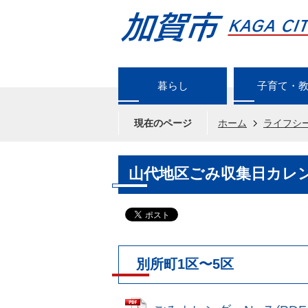
暮らし
子育て・
現在のページ
ホーム
ライフシ
山代地区ごみ収集日カレ
別所町1区〜5区