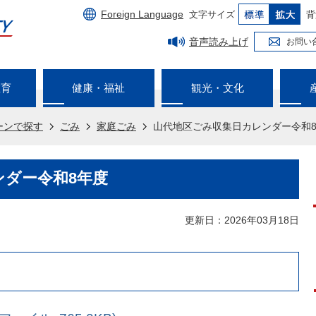
Foreign Language
文字サイズ
背
音声読み上げ
お問い
教育
健康・福祉
観光・文化
ーンで探す
ごみ
家庭ごみ
山代地区ごみ収集日カレンダー令和
ンダー令和8年度
更新日：2026年03月18日