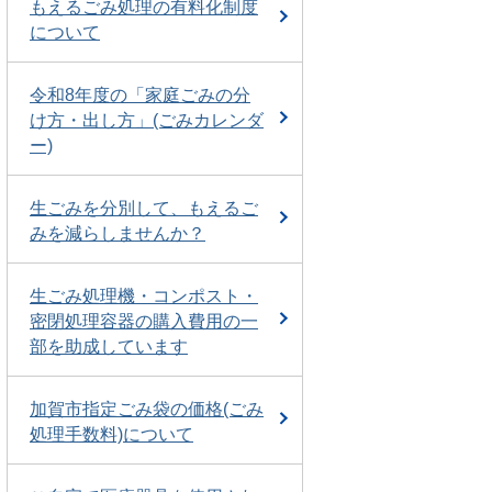
もえるごみ処理の有料化制度
について
令和8年度の「家庭ごみの分
け方・出し方」(ごみカレンダ
ー)
生ごみを分別して、もえるご
みを減らしませんか？
生ごみ処理機・コンポスト・
密閉処理容器の購入費用の一
部を助成しています
加賀市指定ごみ袋の価格(ごみ
処理手数料)について