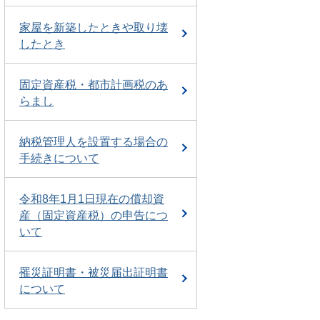
家屋を新築したときや取り壊
したとき
固定資産税・都市計画税のあ
らまし
納税管理人を設置する場合の
手続きについて
令和8年1月1日現在の償却資
産（固定資産税）の申告につ
いて
罹災証明書・被災届出証明書
について