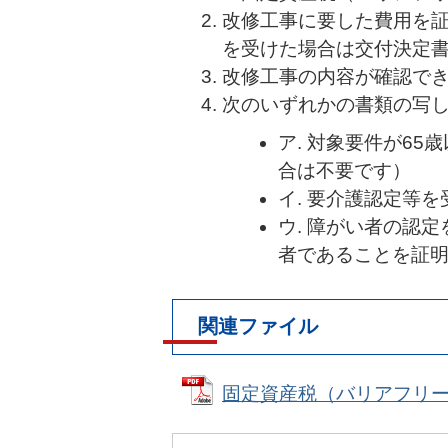
改修工事に要した費用を
を受けた場合は交付決定
改修工事の内容が確認で
次のいずれかの書類の写
ア. 対象要件が6
合は不要です）
イ. 要介護認定等
ウ. 障がい者の認
者であることを証
関連ファイル
固定資産税（バリアフリー改修