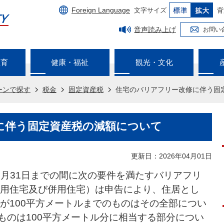
Foreign Language
文字サイズ
背
音声読み上げ
お問い
教育
健康・福祉
観光・文化
ーンで探す
税金
固定資産税
住宅のバリアフリー改修に伴う固
に伴う固定資産税の減額について
更新日：2026年04月01日
年3月31日までの間に次の要件を満たすバリアフリ
用住宅及び併用住宅）は申告により、住居とし
が100平方メートルまでのものはその全部につい
るものは100平方メートル分に相当する部分につい