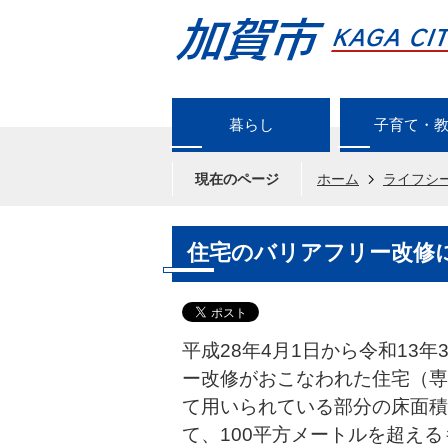
暮らし
子育て・
現在のページ
ホーム
ライフシ
住宅のバリアフリー改修
平成28年4月1日から令和13
ー改修がおこなわれた住宅（専
て用いられている部分の床面積
て、100平方メートルを超え