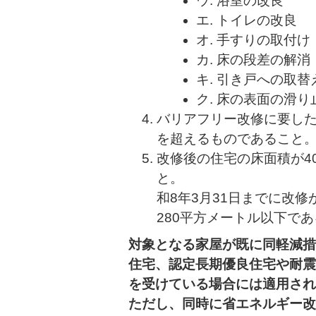
ウ. 浴室の改良
エ. トイレの改良
オ. 手すりの取付け
カ. 床の段差の解消
キ. 引き戸への取替
ク. 床の表面の滑り
バリアフリー改修に要した
を超えるものであること
改修後の住宅の床面積が4
と
和8年3月31日までに改
280平方メートル以下で
対象となる家屋が既に同軽減措
住宅、認定長期優良住宅や耐震
を受けている場合には適用され
ただし、同時に省エネルギー改