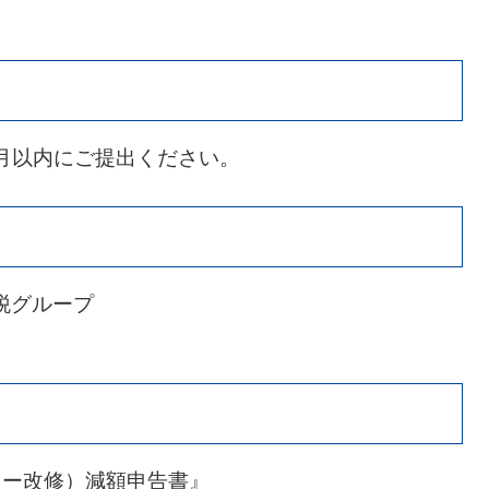
月以内にご提出ください。
税グループ
リー改修）減額申告書』