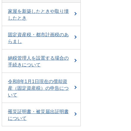
家屋を新築したときや取り壊
したとき
固定資産税・都市計画税のあ
らまし
納税管理人を設置する場合の
手続きについて
令和8年1月1日現在の償却資
産（固定資産税）の申告につ
いて
罹災証明書・被災届出証明書
について