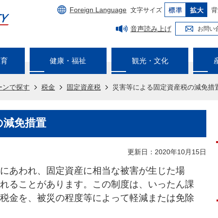
Foreign Language
文字サイズ
背
音声読み上げ
お問い
教育
健康・福祉
観光・文化
ーンで探す
税金
固定資産税
災害等による固定資産税の減免措
の減免措置
更新日：2020年10月15日
にあわれ、固定資産に相当な被害が生じた場
れることがあります。この制度は、いったん課
税金を、被災の程度等によって軽減または免除