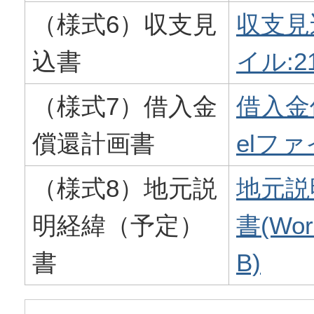
（様式6）収支見
収支見込
込書
イル:21
（様式7）借入金
借入金
償還計画書
elファイ
（様式8）地元説
地元説
明経緯（予定）
書(Wo
書
B)