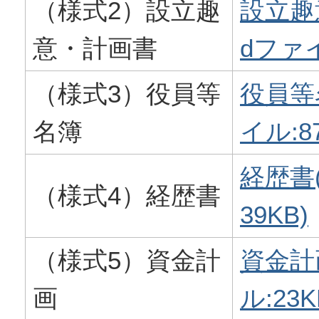
（様式2）設立趣
設立趣
意・計画書
dファイ
（様式3）役員等
役員等
名簿
イル:87
経歴書(
（様式4）経歴書
39KB)
（様式5）資金計
資金計画
画
ル:23K