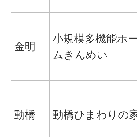
小規模多機能ホ
金明
ムきんめい
動橋
動橋ひまわりの