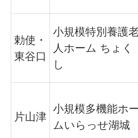
小規模特別養護
勅使・
人ホーム ちょく
東谷口
し
小規模多機能ホ
片山津
ムいらっせ湖城