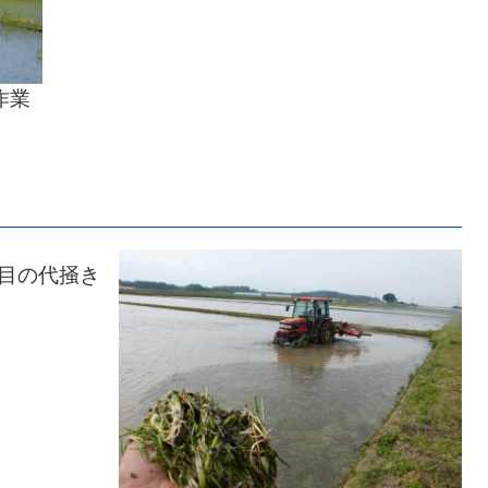
作業
目の代掻き