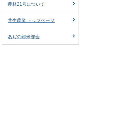
農林21号について
共生農業 トップページ
あぢの郷米部会