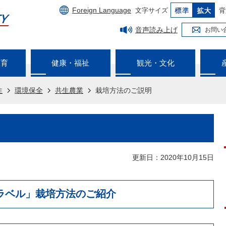
Foreign Language
文字サイズ
背
音声読み上げ
お問い
教育
健康・福祉
観光・文化
住
環境保全
共生農業
栽培方法のご説明
更新日：2020年10月15日
ラベル」栽培方法のご紹介