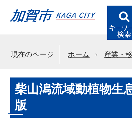
現在のページ
ホーム
産業・
柴山潟流域動植物生息調
版