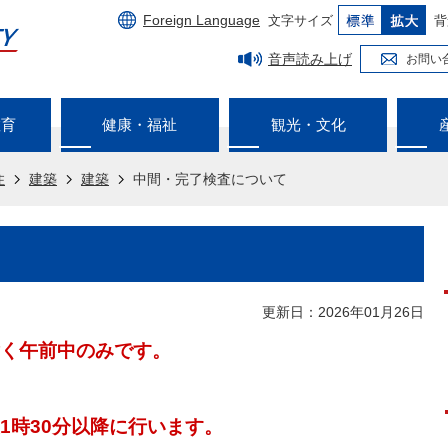
Foreign Language
文字サイズ
背
音声読み上げ
お問い
教育
健康・福祉
観光・文化
住
建築
建築
中間・完了検査について
更新日：2026年01月26日
く午前中のみです。
1時30分以降に行います。