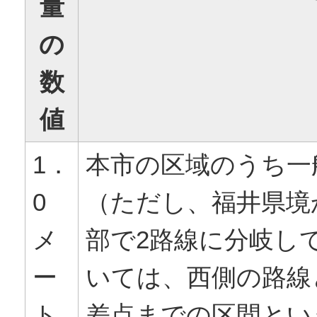
量
の
数
値
1．
本市の区域のうち一
0
（ただし、福井県境
メ
部で2路線に分岐し
ー
いては、西側の路線
ト
差点までの区間とい