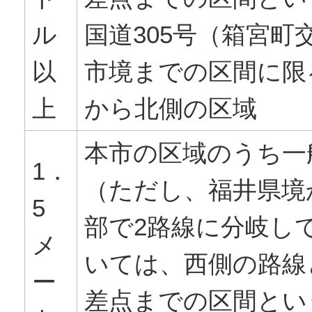
ル
国道305号（箱宮町
以
市境までの区間に限
上
から北側の区域
本市の区域のうち一
1．
（ただし、福井県境
5
部で2路線に分岐し
メ
いては、西側の路線
ー
差点までの区間とい