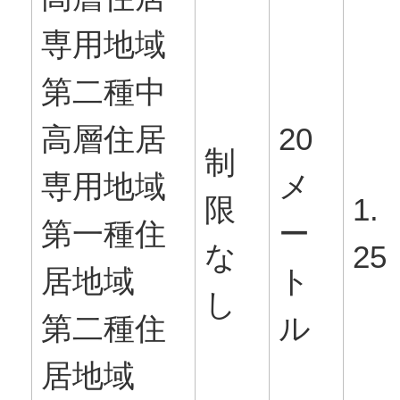
専用地域
第二種中
高層住居
20
制
専用地域
メ
限
1.
第一種住
ー
な
25
居地域
ト
し
第二種住
ル
居地域