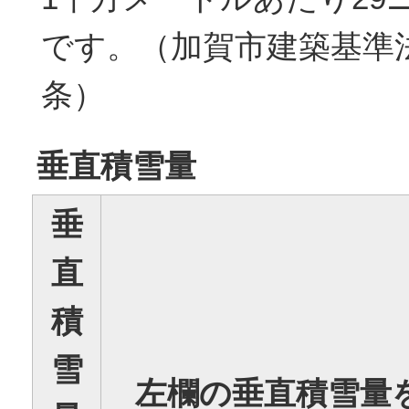
です。（加賀市建築基準法
条）
垂直積雪量
垂
直
積
雪
左欄の垂直積雪量