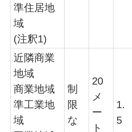
準住居地
域
(注釈1)
近隣商業
地域
20
商業地域
制
メ
準工業地
限
1.
ー
域
な
5
ト