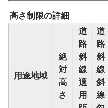
高さ制限の詳細
道
道
路
路
絶
斜
斜
対
線
線
用途地域
高
適
斜
さ
用
線
距
勾