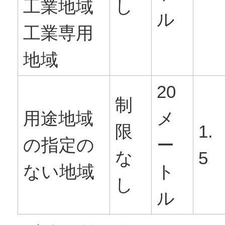
工業地域
し
ル
工業専用
地域
20
制
用途地域
メ
限
1.
の指定の
ー
な
5
ない地域
ト
し
ル