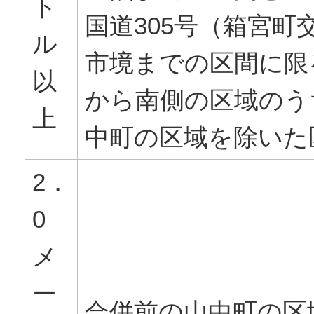
ト
国道305号（箱宮町
ル
市境までの区間に限
以
から南側の区域のう
上
中町の区域を除いた
2．
0
メ
ー
合併前の山中町の区