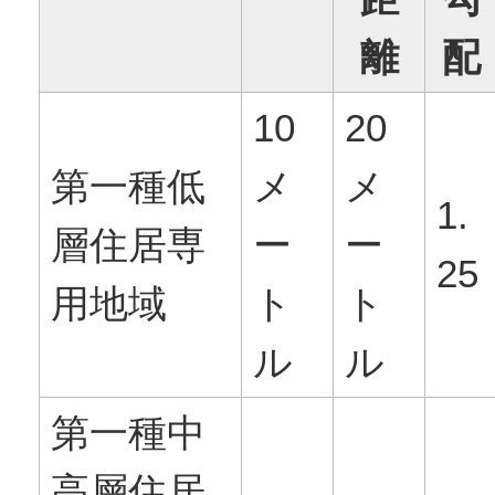
離
配
10
20
第一種低
メ
メ
1.
層住居専
ー
ー
25
用地域
ト
ト
ル
ル
第一種中
高層住居