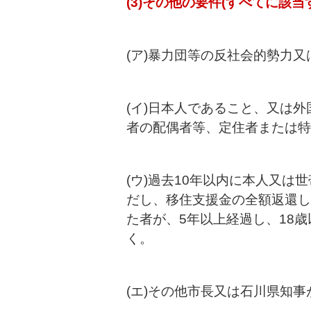
(3)その他の要件(すべてに該当
(ア)暴力団等の反社会的勢力
(イ)日本人であること、又は
者の配偶者等、定住者または特
(ウ)過去10年以内に本人又
だし、移住支援金の全額返還し
た者が、5年以上経過し、18
く。
(エ)その他市長又は石川県知