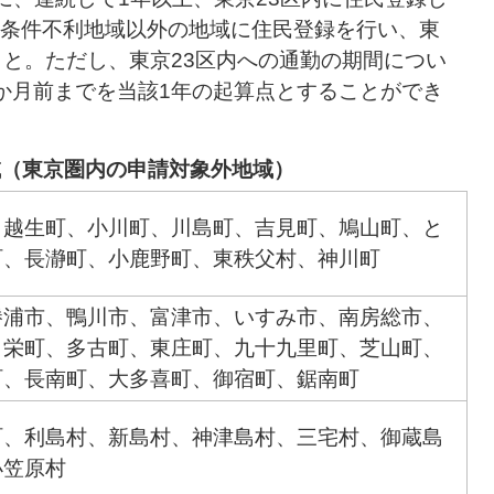
条件不利地域以外の地域に住民登録を行い、東
こと。ただし、東京23区内への通勤の期間につい
か月前までを当該1年の起算点とすることができ
域（東京圏内の申請対象外地域）
、越生町、小川町、川島町、吉見町、鳩山町、と
町、長瀞町、小鹿野町、東秩父村、神川町
勝浦市、鴨川市、富津市、いすみ市、南房総市、
、栄町、多古町、東庄町、九十九里町、芝山町、
町、長南町、大多喜町、御宿町、鋸南町
町、利島村、新島村、神津島村、三宅村、御蔵島
小笠原村