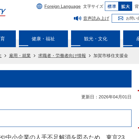
Foreign Language
文字サイズ
背
音声読み上げ
お問い
教育
健康・福祉
観光・文化
住
雇用・就業
求職者・労働者向け情報
加賀市移住支援金
更新日：2026年04月01日
や中小企業の人手不足解消を図るため、東京23