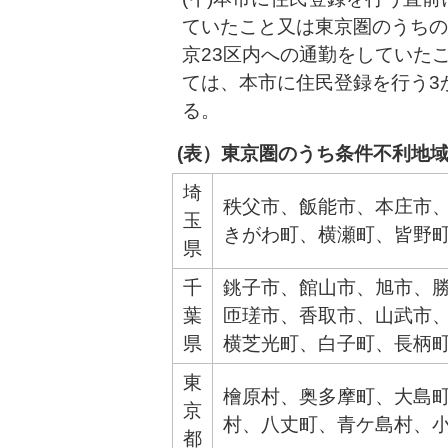
ていたこと又は東京圏のうちの
京23区内への通勤をしていた
ては、本市に住民登録を行う3
る。
(表）東京圏のうち条件不利地
埼
秩父市、飯能市、本庄市
玉
きがわ町、横瀬町、皆野
県
千
銚子市、館山市、旭市、
葉
匝瑳市、香取市、山武市
県
横芝光町、白子町、長柄
東
檜原村、奥多摩町、大島
京
村、八丈町、青ケ島村、
都