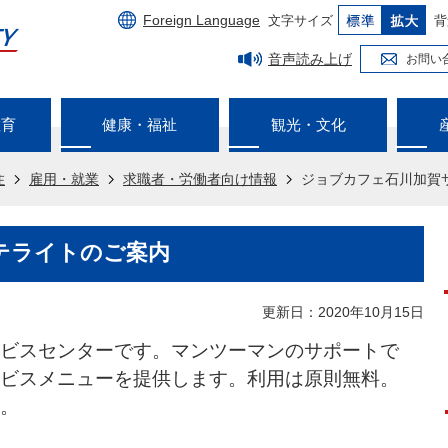
Foreign Language
文字サイズ
背
音声読み上げ
お問い
教育
健康・福祉
観光・文化
住
雇用・就業
求職者・労働者向け情報
ジョブカフェ石川加賀
テライトのご案内
更新日：2020年10月15日
ビスセンターです。マンツーマンのサポートで
ビスメニューを提供します。利用は原則無料。
。