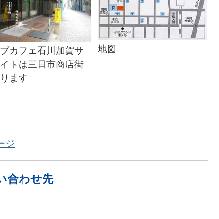
地図
ブカフェ石川加賀サ
イトは三日市商店街
ります
ージ
い合わせ先