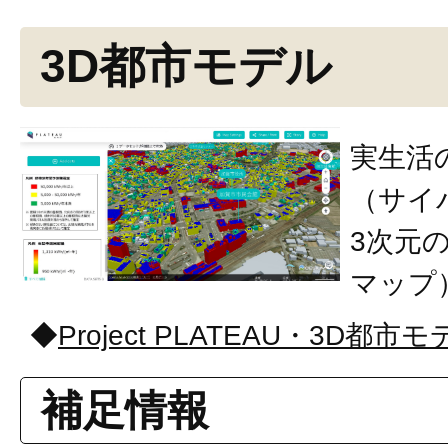
3D都市モデル
実生活
（サイ
3次元
マップ
◆
Project PLATEAU・3D都市
補足情報