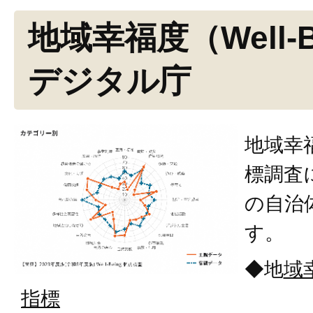
地域幸福度（Well-B
デジタル庁
地域幸福
標調査
の自治
す。
◆地
域幸
指標