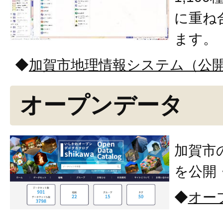
に重ね
ます。
◆
加賀市地理情報システム（公開
オープンデータ
加賀市
を公開
◆
オー