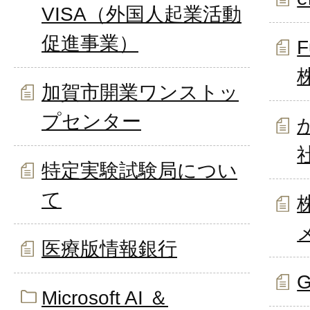
VISA（外国人起業活動
促進事業）
F
加賀市開業ワンストッ
プセンター
特定実験試験局につい
て
医療版情報銀行
G
Microsoft AI ＆