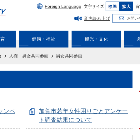
Foreign Language
文字サイズ
背
音声読み上げ
お問い
教育
健康・福祉
観光・文化
会
人権・男女共同参画
男女共同参画
ャンペ
加賀市若年女性困りごとアンケー
ト調査結果について