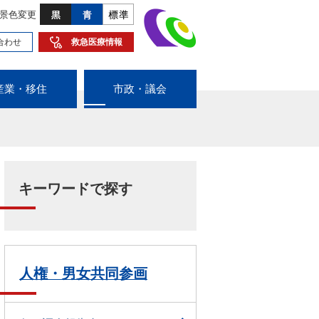
景色変更
合わせ
救急医療情報
産業・移住
市政・議会
キーワードで探す
人権・男女共同参画