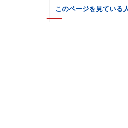
このページを見ている