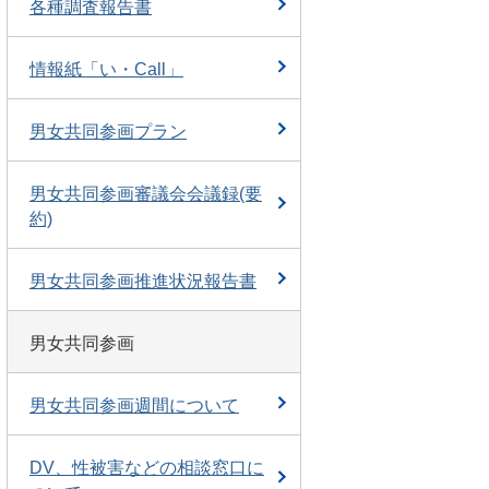
各種調査報告書
情報紙「い・Call」
男女共同参画プラン
男女共同参画審議会会議録(要
約)
男女共同参画推進状況報告書
男女共同参画
男女共同参画週間について
DV、性被害などの相談窓口に