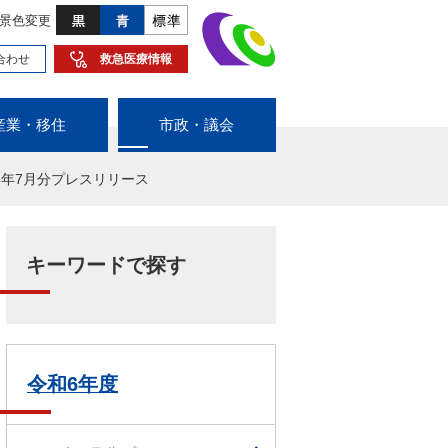
景色変更
合わせ
救急医療情報
産業・移住
市政・議会
24年7月分プレスリリース
キーワードで探す
令和6年度