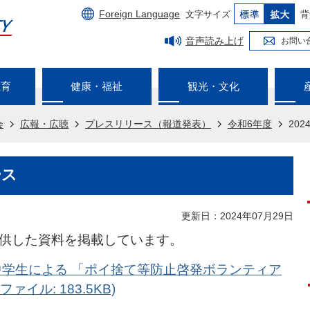
Foreign Language
文字サイズ
背
音声読み上げ
お問い
教育
健康・福祉
観光・文化
会
広報・広聴
プレスリリース（報道発表）
令和6年度
20
ース
更新日：2024年07月29日
提供した資料を掲載しています。
内中学生による 「ポイ捨て等防止啓発ボランティア
ァイル: 183.5KB)