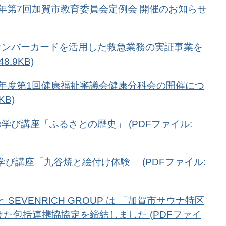
和6年第7回加賀市教育委員会定例会 開催のお知らせ
マイナンバーカードを活用した救急業務の実証事業を
8.9KB)
和6年度第1回健康福祉審議会健康分科会の開催につ
KB)
の学び講座「ふるさとの歴史」 (PDFファイル:
の学び講座「九谷焼と絵付け体験」 (PDFファイル:
 SEVENRICH GROUP は 「加賀市サウナ特区
た包括連携協協定を締結しました (PDFファイ