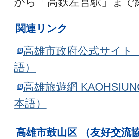
から「高鉄左営駅」まで
関連リンク
高雄市政府公式サイト
語）
高雄旅遊網 KAOHSIUN
本語）
高雄市鼓山区 （友好交流