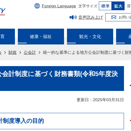
Foreign Language
文字サイズ
背
音声読み上げ
お問い
教育
健康・福祉
観光・文化
会
財政
公会計
統一的な基準による地方公会計制度に基づく財務
会計制度に基づく財務書類(令和5年度決
更新日：2025年03月31日
計制度導入の目的