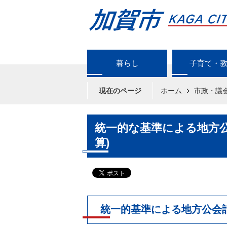
暮らし
子育て・
現在のページ
ホーム
市政・議
統一的な基準による地方公
算)
統一的基準による地方公会