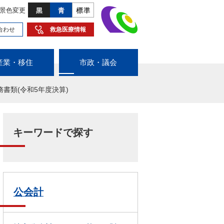
景色変更
合わせ
救急医療情報
産業・移住
市政・議会
書類(令和5年度決算)
キーワードで探す
公会計