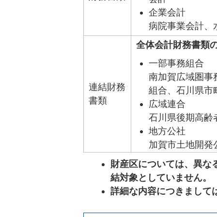
企業会計
病院事業会計、
全体会計財務書類
一部事務組合
南加賀広域圏事
連結財務
組合、石川県市
書類
広域連合
石川県後期高齢
地方公社
加賀市土地開発
第三セクター等
財産区については、異な
加賀市総合サー
結対象としていません。
詳細な内容につきまして