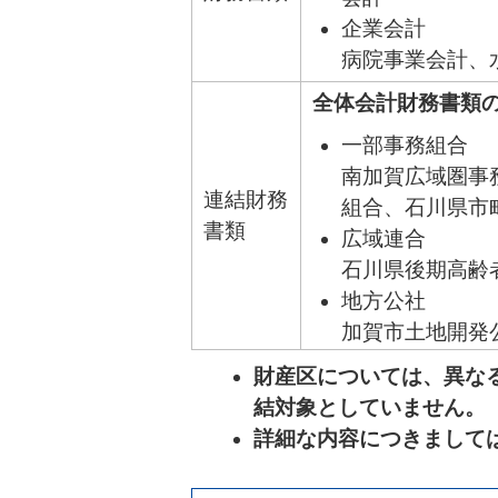
企業会計
病院事業会計、
全体会計財務書類
一部事務組合
南加賀広域圏事
連結財務
組合、石川県市
書類
広域連合
石川県後期高齢
地方公社
加賀市土地開発
第三セクター等
財産区については、異な
加賀市総合サー
結対象としていません。
詳細な内容につきまして