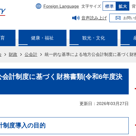
Foreign Language
文字サイズ
背
音声読み上げ
お問い
教育
健康・福祉
観光・文化
会
財政
公会計
統一的な基準による地方公会計制度に基づく財務
会計制度に基づく財務書類(令和6年度決
更新日：2026年03月27日
計制度導入の目的