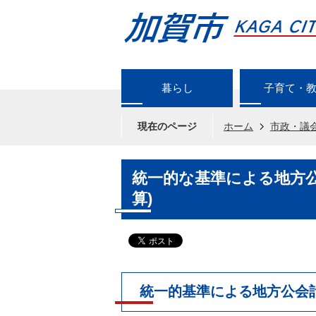
暮らし
子育て・
現在のページ
ホーム
市政・議
統一的な基準による地方公
算)
統一的基準による地方公会