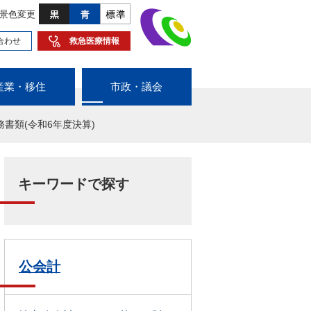
景色変更
合わせ
救急医療情報
産業・移住
市政・議会
書類(令和6年度決算)
キーワードで探す
公会計