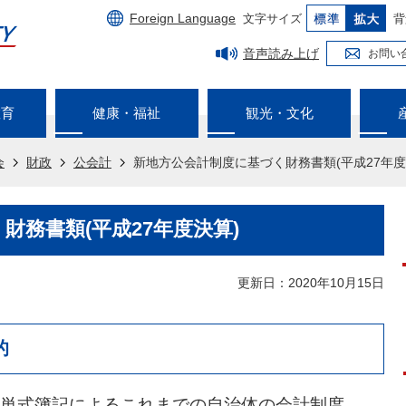
Foreign Language
文字サイズ
背
音声読み上げ
お問い
教育
健康・福祉
観光・文化
会
財政
公会計
新地方公会計制度に基づく財務書類(平成27年度
財務書類(平成27年度決算)
更新日：2020年10月15日
的
単式簿記によるこれまでの自治体の会計制度