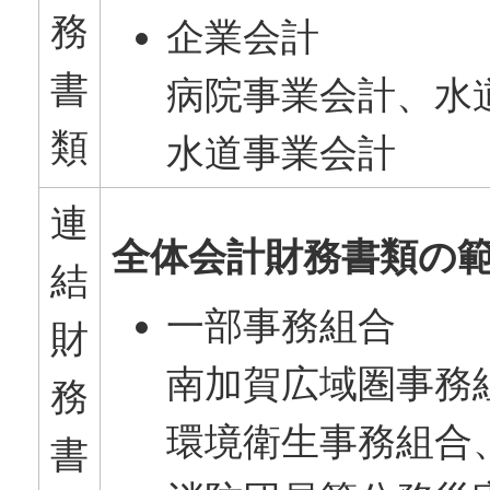
務
企業会計
書
病院事業会計、水
類
水道事業会計
連
全体会計財務書類の
結
一部事務組合
財
南加賀広域圏事務
務
環境衛生事務組合
書