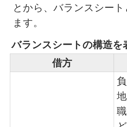
とから、バランスシート
ます。
バランスシートの構造を
借方
負
地
職
ど