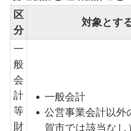
区
対象とす
分
一
般
会
計
一般会計
等
公営事業会計以外
財
賀市では該当なし