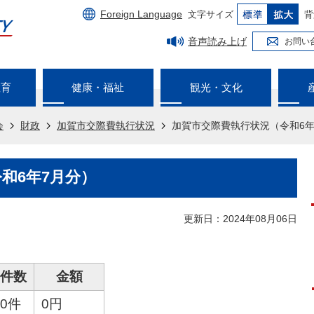
Foreign Language
文字サイズ
背
音声読み上げ
お問い
教育
健康・福祉
観光・文化
会
財政
加賀市交際費執行状況
加賀市交際費執行状況（令和6年
和6年7月分）
更新日：2024年08月06日
件数
金額
0件
0円