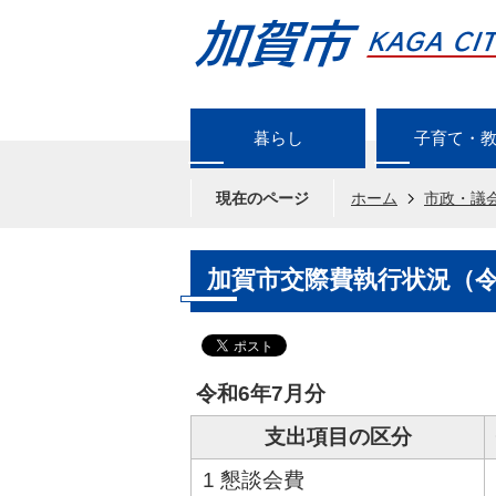
暮らし
子育て・
現在のページ
ホーム
市政・議
加賀市交際費執行状況（令
令和6年7月分
支出項目の区分
1 懇談会費