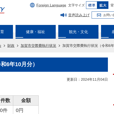
Foreign Language
文字サイズ
背
音声読み上げ
お問い
教育
健康・福祉
観光・文化
会
財政
加賀市交際費執行状況
加賀市交際費執行状況（令和6年
和6年10月分）
更新日：2024年11月04日
件数
金額
0件
0円