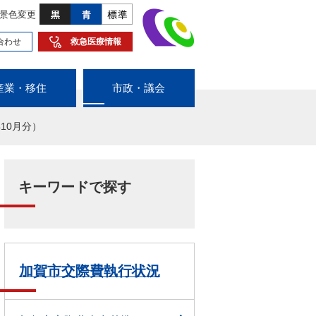
景色変更
合わせ
救急医療情報
産業・移住
市政・議会
10月分）
キーワードで探す
加賀市交際費執行状況