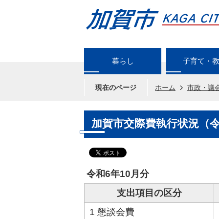
暮らし
子育て・
現在のページ
ホーム
市政・議
加賀市交際費執行状況（令
令和6年10月分
支出項目の区分
1 懇談会費