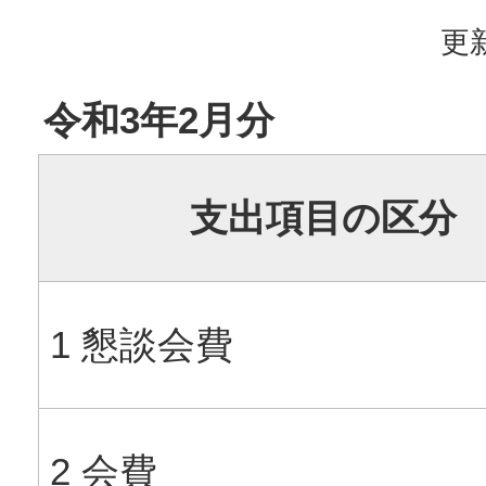
更新
令和3年2月分
支出項目の区分
1 懇談会費
2 会費