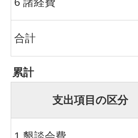
6 諸経費
合計
累計
支出項目の区分
1 懇談会費