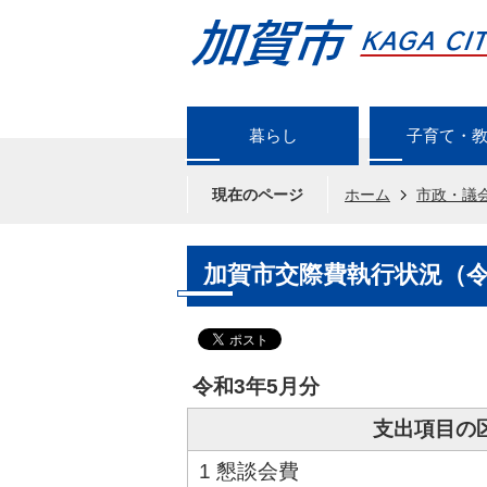
暮らし
子育て・
現在のページ
ホーム
市政・議
加賀市交際費執行状況（令
令和3年5月分
支出項目の
1 懇談会費