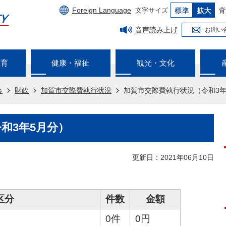
Foreign Language
文字サイズ
背
音声読み上げ
お問い
教育
健康・福祉
観光・文化
会
財政
加賀市交際費執行状況
加賀市交際費執行状況（令和3年
和3年5月分）
更新日：2021年06月10日
区分
件数
金額
0件
0円