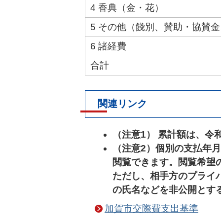
4 香典（金・花）
5 その他（餞別、賛助・協賛
6 諸経費
合計
関連リンク
（注意1） 累計額は、令
（注意2）個別の支払年
閲覧できます。閲覧希望
ただし、相手方のプライ
の氏名などを非公開とす
加賀市交際費支出基準