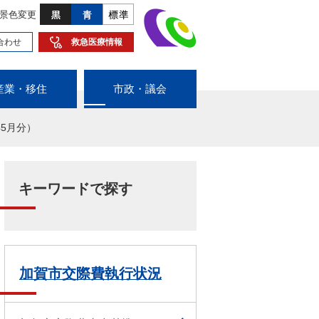
景色変更
合わせ
救急医療情報
産業・移住
市政・議会
5月分）
キーワードで探す
加賀市交際費執行状況