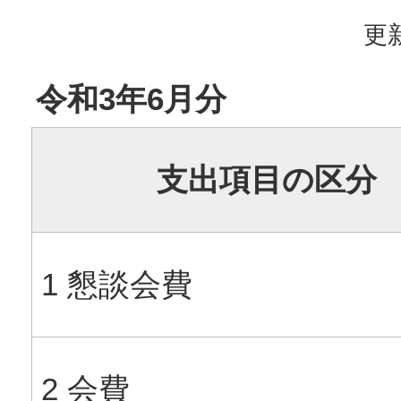
更新
令和3年6月分
支出項目の区分
1 懇談会費
2 会費