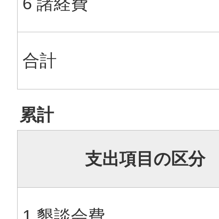
6 諸経費
合計
累計
支出項目の区分
1 懇談会費