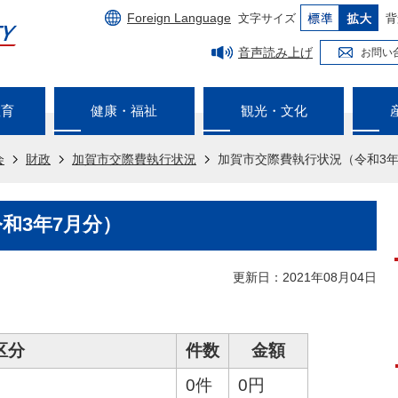
Foreign Language
文字サイズ
背
音声読み上げ
お問い
教育
健康・福祉
観光・文化
会
財政
加賀市交際費執行状況
加賀市交際費執行状況（令和3年
和3年7月分）
更新日：2021年08月04日
区分
件数
金額
0件
0円