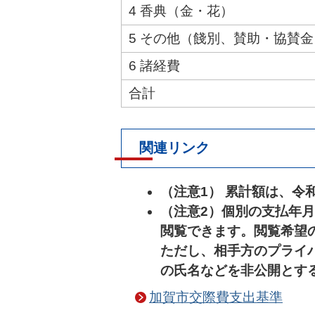
4 香典（金・花）
5 その他（餞別、賛助・協賛
6 諸経費
合計
関連リンク
（注意1） 累計額は、令
（注意2）個別の支払年
閲覧できます。閲覧希望
ただし、相手方のプライ
の氏名などを非公開とす
加賀市交際費支出基準