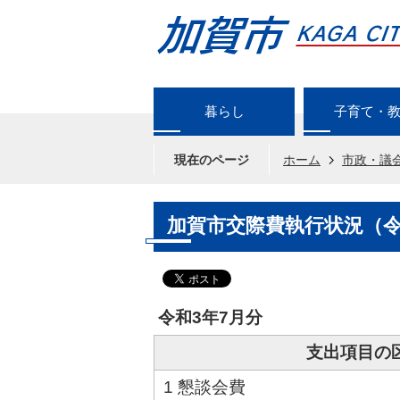
暮らし
子育て・
現在のページ
ホーム
市政・議
加賀市交際費執行状況（令
令和3年7月分
支出項目の
1 懇談会費